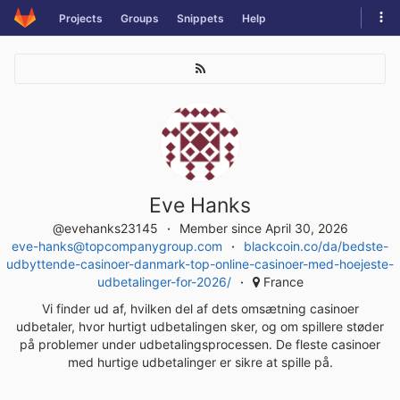
Skip
Tog
Projects
Groups
Snippets
Help
to
navi
content
Eve Hanks
@evehanks23145
Member since April 30, 2026
eve-hanks@topcompanygroup.com
blackcoin.co/da/bedste-
udbyttende-casinoer-danmark-top-online-casinoer-med-hoejeste-
udbetalinger-for-2026/
France
Vi finder ud af, hvilken del af dets omsætning casinoer
udbetaler, hvor hurtigt udbetalingen sker, og om spillere støder
på problemer under udbetalingsprocessen. De fleste casinoer
med hurtige udbetalinger er sikre at spille på.