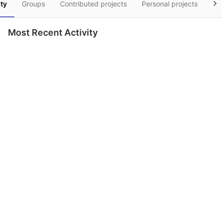
ity
Groups
Contributed projects
Personal projects
Sn
Most Recent Activity